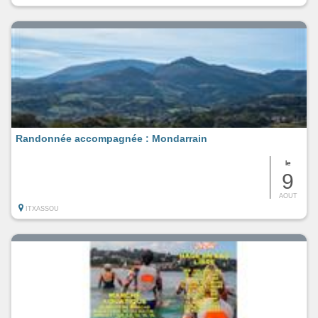
Randonnée accompagnée : Mondarrain
le
9
AOUT
ITXASSOU