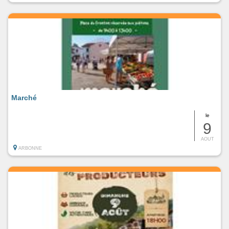
Marché
le
9
AOUT
ARBONNE