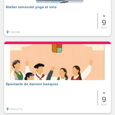
Atelier sensoriel yoga et vins
le
9
AOUT
CIBOURE
Spectacle de danses basques
le
9
AOUT
ESPELETTE