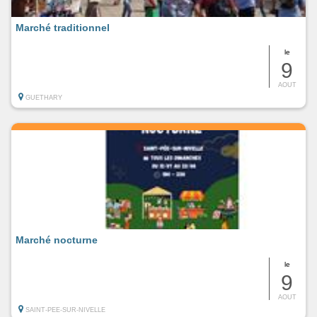
Marché traditionnel
le
9
AOUT
GUETHARY
Marché nocturne
le
9
AOUT
SAINT-PEE-SUR-NIVELLE