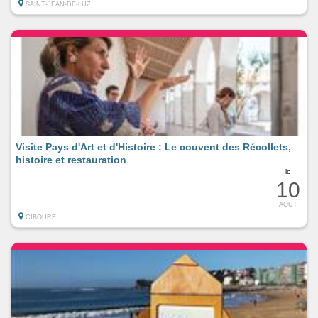
SAINT-JEAN-DE-LUZ
Visite Pays d'Art et d'Histoire : Le couvent des Récollets,
histoire et restauration
le
10
AOUT
CIBOURE