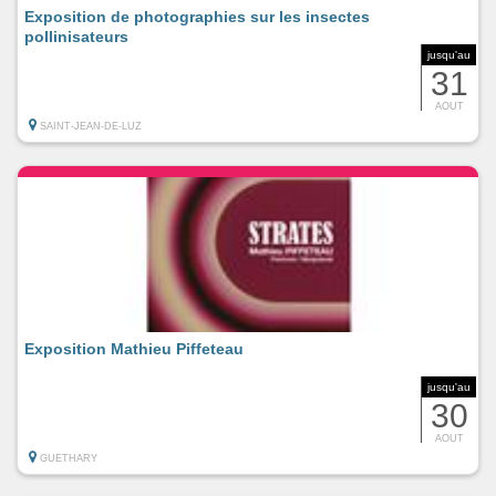
Exposition de photographies sur les insectes
pollinisateurs
jusqu'au
31
AOUT
SAINT-JEAN-DE-LUZ
Exposition Mathieu Piffeteau
jusqu'au
30
AOUT
GUETHARY