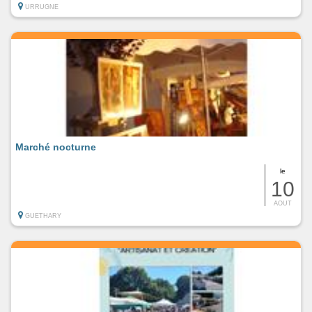
URRUGNE
Marché nocturne
le
10
AOUT
GUETHARY