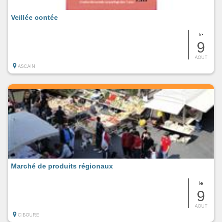
Veillée contée
le
9
AOUT
ASCAIN
Marché de produits régionaux
le
9
AOUT
CIBOURE