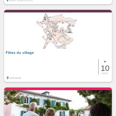
SAINT-JEAN-DE-LUZ
Fêtes du village
le
10
AOUT
ARBONNE