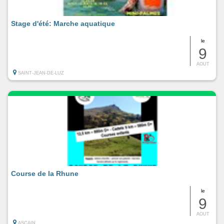
Stage d'été: Marche aquatique
le
9
AOUT
SAINT-JEAN-DE-LUZ
Course de la Rhune
le
9
AOUT
ASCAIN