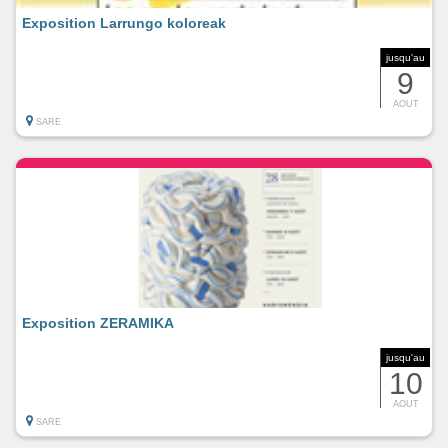
Exposition Larrungo koloreak
jusqu'au
9
AOUT
SARE
Exposition ZERAMIKA
jusqu'au
10
AOUT
SARE