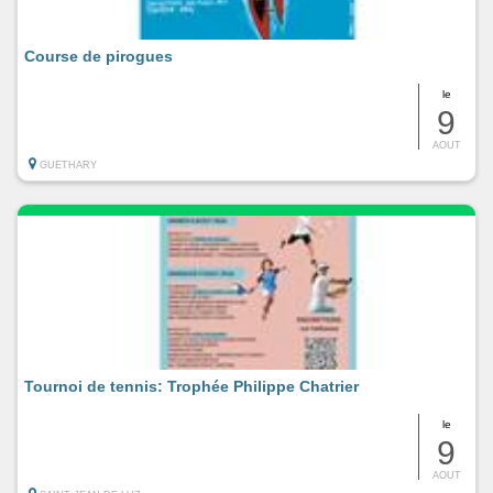
Course de pirogues
le
9
AOUT
GUETHARY
Tournoi de tennis: Trophée Philippe Chatrier
le
9
AOUT