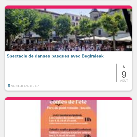
Spectacle de danses basques avec Begiraleak
le
9
AOUT
SAINT-JEAN-DE-LUZ