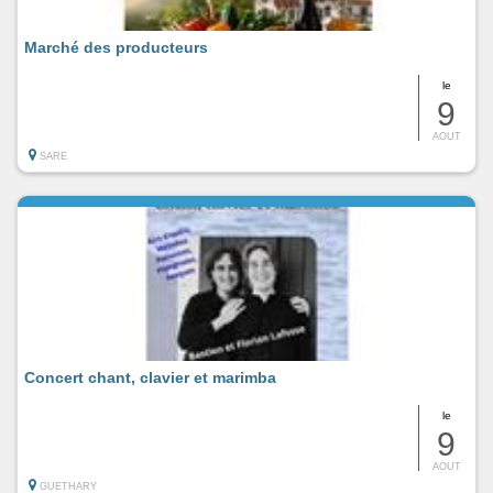
Marché des producteurs
le
9
AOUT
SARE
Concert chant, clavier et marimba
le
9
AOUT
GUETHARY