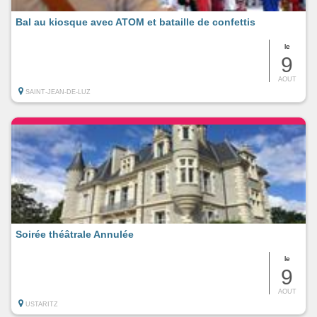
Bal au kiosque avec ATOM et bataille de confettis
le
9
AOUT
SAINT-JEAN-DE-LUZ
Soirée théâtrale Annulée
le
9
AOUT
USTARITZ