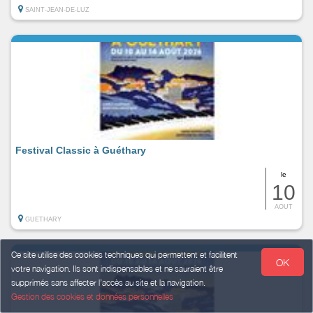
SAINT-JEAN-DE-LUZ
Festival Classic à Guéthary
le
10
AOUT
GUETHARY
Ce site utilise des cookies techniques qui permettent et facilitent
OK
votre navigation. Ils sont indispensables et ne sauraient être
supprimés sans affecter l’accès au site et la navigation.
Gestion des cookies et données personnelles