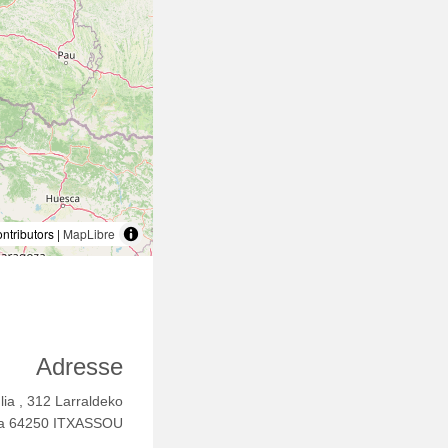
tributors |
MapLibre
Adresse
ulia , 312 Larraldeko
ea 64250 ITXASSOU