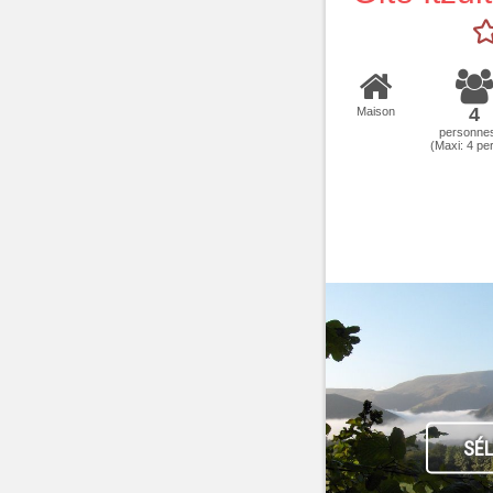
4
Maison
personne
(Maxi:
4
per
SÉ