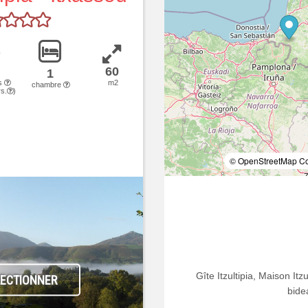
60
1
s
m2
chambre
s.
)
© OpenStreetMap Con
Gîte Itzultipia, Maison Itz
LECTIONNER
bid