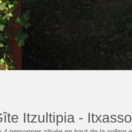
îte Itzultipia - Itxass
4 personnes située en haut de la colline en